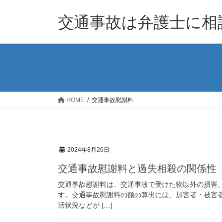
コ
ナ
ン
ビ
交通事故は弁護士に相
テ
ゲ
ン
ー
ツ
シ
へ
ョ
ス
ン
キ
に
ッ
移
HOME
交通事故慰謝料
プ
動
2024年8月26日
交通事故慰謝料と過失相殺の関係性
交通事故慰謝料は、交通事故で受けた物以外の損害
す。交通事故慰謝料の額の算出には、加害者・被害
活状況などが […]