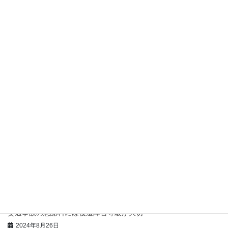
2026年3月6日
交通事故の相談で失敗しないための知識！弁護士特約を賢く活用
する方法
2026年1月23日
交通事故の弁護士費用って？特約を使って賢く解決する方法
2026年1月23日
交通事故弁護士に後遺障害の相談をしてみましょう
2024年8月26日
交通事故慰謝料と過失相殺の関係性
2024年8月26日
交通事故弁護士に50代の方の後遺障害は相談
2024年8月26日
交通事故の慰謝料には後遺障害等級が大切
2024年8月26日